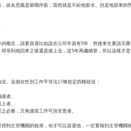
薪，故名思義是留職停薪，當然就是不給他薪水。但是他原來的
？
算的概念，說要資遣比如說在公司年資有5年，然後來生產請完產
，得等到他回來之後還是接上去，從5年再繼續算，所以這樣才是
況。這個在性別工作平等法17條規定四種狀況：
轉讓者。
以上者。
者之必要，又無適當工作可供安置者。
要得到主管機關的核准，你才可以資遣他，一定要報到主管機關