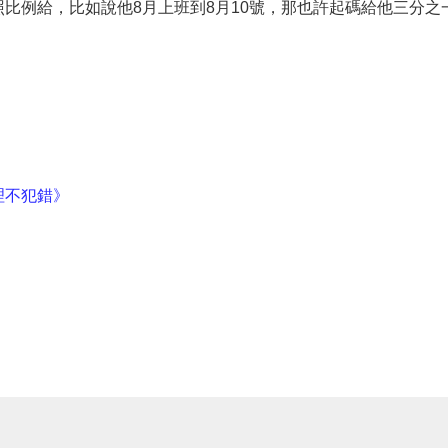
比例給，比如說他8月上班到8月10號，那也許起碼給他三分之
理不犯錯》