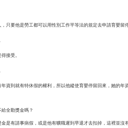
人，只要他是勞工都可以用性別工作平等法的規定去申請育嬰留
？
是得接受。
？
有年資到就有特休假的權利，所以他縱使育嬰停留回來，她的年
。
不給全勤獎金嗎？
獎金是有請事病假，或是他有曠職遲到早退才去扣掉，這裡並沒