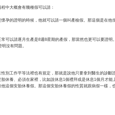
過程中大概會有幾種假可以請：
懷孕的證明的時候，他就可以請一個叫產檢假。那這個是在他生
正常可以請逐月生產是8週8星期的產假，那當然也更可以要證明
證明沒有問題。
在性別工作平等法裡也有規定，那就是說他只要拿到醫生的診斷
安胎休養、必須在家裡，比如說休息1個禮拜或是休息1個月才能
准他這個安胎休養假。那這個安胎休養假的性質就跟病假一樣，也