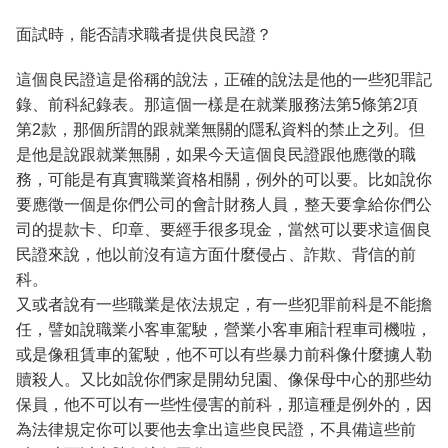
面試時，能否請求職者提供良民證？
這個良民證這是俗稱的說法，正確的說法是他的一些犯罪記
錄、前科紀錄表。那這個一樣是在就業服務法第5條第2項
第2款，那個所謂的跟就業無關的隱私資料的禁止之列。但
是他是說跟就業無關，如果今天這個良民證跟他應徵的職
務，可能是有真實職業資格相關，例外的可以要。比如說你
要應徵一個是你們公司的會計財務人員，整天要拿給你們公
司的提款卡、印章、要經手很多現金，當然可以要求這個良
民證來說，他以前沒有這方面什麼侵占、詐欺、背信的前
科。
又或者說有一些職業是依法規定，有一些犯罪前科是不能擔
任，譬如說職業小客車駕駛，營業小客車廂計程車司機啦，
或是像租賃車的駕駛，他不可以有些暴力前科像什麼擄人勒
贖殺人。又比如說你們家是開幼兒園、像保母中心的那些幼
保員，他不可以有一些性侵害的前科，那這種是例外的，因
為法律規定你可以要他去拿出這些良民證，不具備這些前