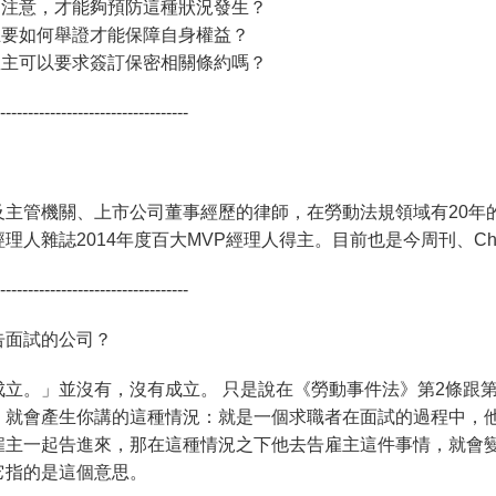
要特別注意，才能夠預防這種狀況發生？
，雇主要如何舉證才能保障自身權益？
解，雇主可以要求簽訂保密相關條約嗎？
----------------------------------
主管機關、上市公司董事經歷的律師，在勞動法規領域有20年的
人雜誌2014年度百大MVP經理人得主。目前也是今周刊、Che
----------------------------------
告面試的公司？
立。」並沒有，沒有成立。 只是說在《勞動事件法》第2條跟
，就會產生你講的這種情況：就是一個求職者在面試的過程中，
雇主一起告進來，那在這種情況之下他去告雇主這件事情，就會
它指的是這個意思。