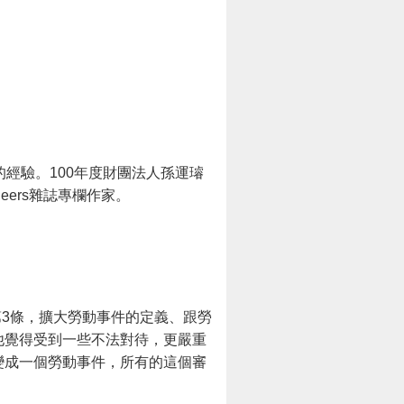
經驗。100年度財團法人孫運璿
ers雜誌專欄作家。
第3條，擴大勞動事件的定義、跟勞
他覺得受到一些不法對待，更嚴重
變成一個勞動事件，所有的這個審