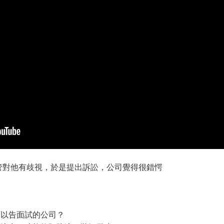
管對他有歧視，於是提出訴訟，公司覺得很錯愕
如可以告面試的公司？