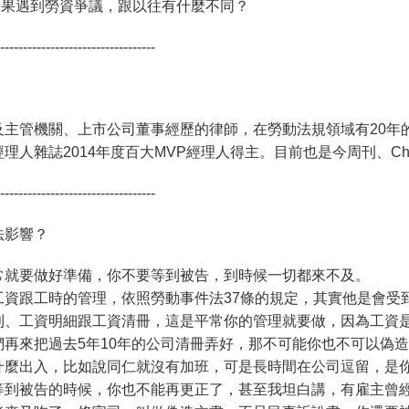
雇主如果遇到勞資爭議，跟以往有什麼不同？
----------------------------------
主管機關、上市公司董事經歷的律師，在勞動法規領域有20年的
人雜誌2014年度百大MVP經理人得主。目前也是今周刊、Che
----------------------------------
法影響？
常就要做好準備，你不要等到被告，到時候一切都來不及。
工資跟工時的管理，依照勞動事件法37條的規定，其實他是會受
則、工資明細跟工資清冊，這是平常你的管理就要做，因為工資
再來把過去5年10年的公司清冊弄好，那不可能你也不可以偽
什麼出入，比如說同仁就沒有加班，可是長時間在公司逗留，是
等到被告的時候，你也不能再更正了，甚至我坦白講，有雇主曾