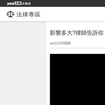
法律專區
影響多大?律師告訴你
yes123求職網