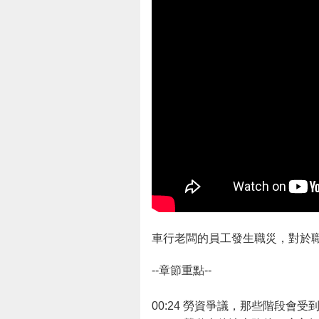
車行老闆的員工發生職災，對於
--章節重點--
00:24​ 勞資爭議，那些階段會