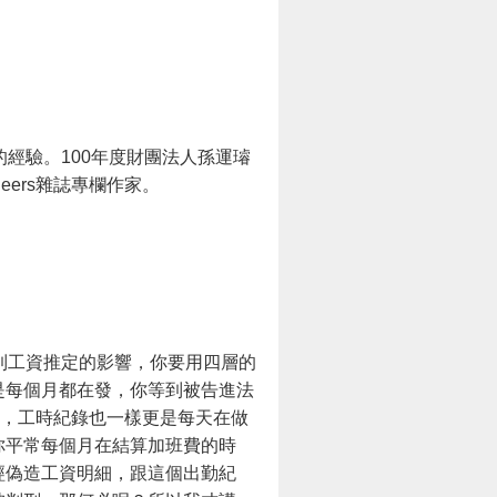
經驗。100年度財團法人孫運璿
ers雜誌專欄作家。
到工資推定的影響，你要用四層的
是每個月都在發，你等到被告進法
造，工時紀錄也一樣更是每天在做
你平常每個月在結算加班費的時
經偽造工資明細，跟這個出勤紀