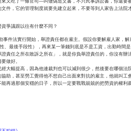
後來又吃了一條官司—叫做偽造文書，不只民事訴訟書，你還要
的文件，它的管理制度就要先建立起來，不要等到人家告上法院
勞資爭議跟以往有什麼不同？
號勞動事件法實行開始，舉證責任都在雇主。假設你要解雇人家，
致性、最後手段性），再來某一筆錢到底是不是工資，出勤時間
舉證責任之所在敗訴之所在」，就是你負舉證責任的，你沒有辦
備要做好。
已經大幅提高，因為他連裁判也可以減到很少，然後要在哪個法
的協助，甚至勞工覺得他不想自己出面來對抗的雇主，他就叫工
不能再過那個安穩的日子，所以一定要戰戰兢兢的把勞資的權利
理不犯錯》