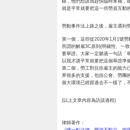
錄，他們想說我趕快臨時來補，
就是平常就要把這一些勞資互動
勞動事件法上路之後，雇主遇到
第一個，這些從2020年1月1
所謂的解雇3C原則(明確性、一
要舉證。大家一定聽過一句話「
以我才講平常就要把這個舉證準
第二個，勞工對抗你雇主的能力
界很多的支援，包括公會、勞團
個大環境已經跟過去不一樣了，
(以上文章內容為訪談過程)
律師著作：
《懂一點法律，勞資不對立，管