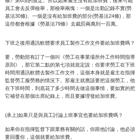
條》第6項的規定。所以如果雇主沒有給加班費，後果可能
員工會去反彈檢舉，那檢舉兩塊：一個是出勤記錄不實(勞
基法30條)、一個是沒有給加班費的部分(勞基法24條)，那
這些都會根據《勞基法79條》去裁罰兩萬到一百萬。
下班之後用通訊軟體要求員工製作工作文件要給加班費嗎？
要，勞動部有訂了一個叫《勞工在事業場所外工作時間指導
原則》，那它第二點的第七項就規定說：你要求勞工在下班
時間用通訊軟體去製作工作文件，這個本身就是雇主在指揮
監督勞工服勞務的情況下。那雇主就應該要把這個勞工，他
在下班時間，到底花了多少時間去做這個事情，要如實的把
它補登在那個出席紀錄上，而且要據理發給加班費。
(承上)如果只是與員工討論上班事宜也要給加班費嗎？
如果你在指揮監督下跟業務有關的話，你跟他討論，他必須
要回覆你，這個就要給加班費。