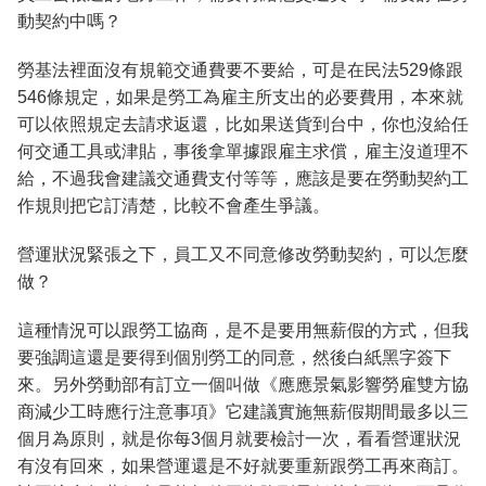
動契約中嗎？
勞基法裡面沒有規範交通費要不要給，可是在民法529條跟
546條規定，如果是勞工為雇主所支出的必要費用，本來就
可以依照規定去請求返還，比如果送貨到台中，你也沒給任
何交通工具或津貼，事後拿單據跟雇主求償，雇主沒道理不
給，不過我會建議交通費支付等等，應該是要在勞動契約工
作規則把它訂清楚，比較不會產生爭議。
營運狀況緊張之下，員工又不同意修改勞動契約，可以怎麼
做？
這種情況可以跟勞工協商，是不是要用無薪假的方式，但我
要強調這還是要得到個別勞工的同意，然後白紙黑字簽下
來。另外勞動部有訂立一個叫做《應應景氣影響勞雇雙方協
商減少工時應行注意事項》它建議實施無薪假期間最多以三
個月為原則，就是你每3個月就要檢討一次，看看營運狀況
有沒有回來，如果營運還是不好就要重新跟勞工再來商訂。