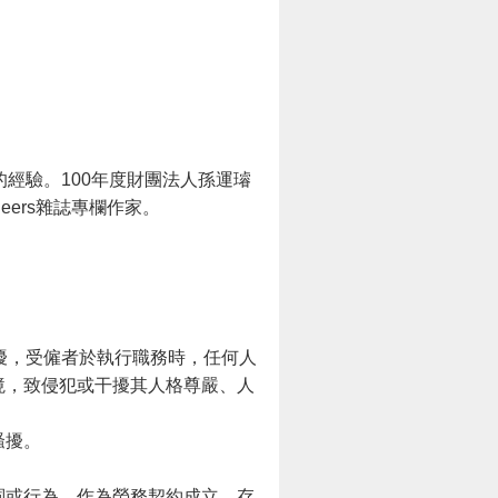
經驗。100年度財團法人孫運璿
ers雜誌專欄作家。
擾，受僱者於執行職務時，任何人
境，致侵犯或干擾其人格尊嚴、人
騷擾。
詞或行為，作為勞務契約成立、存