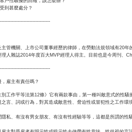
業務被客戶性騷擾的回報，該怎麼辦？
話會受到甚麼處分？
----------------------------------
主管機關、上市公司董事經歷的律師，在勞動法規領域有20年的
人雜誌2014年度百大MVP經理人得主。目前也是今周刊、Che
----------------------------------
擾，雇主有責任嗎？
性別工作平等法第12條》它有兩款事由，第一種叫敵意式的性騷
視之言、詞或行為，對其造成敵意性、脅迫性或冒犯性之工作環
問隱私、有沒有男女朋友、有沒有性經驗等等，這都是所謂的性
是雇主對受雇者有明示性或暗示性去做帶有性意味、性歧視的言