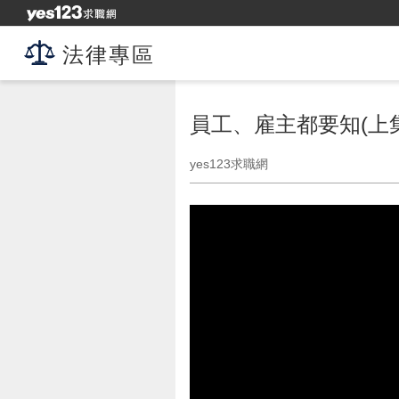
法律專區
員工、雇主都要知(上集
yes123求職網