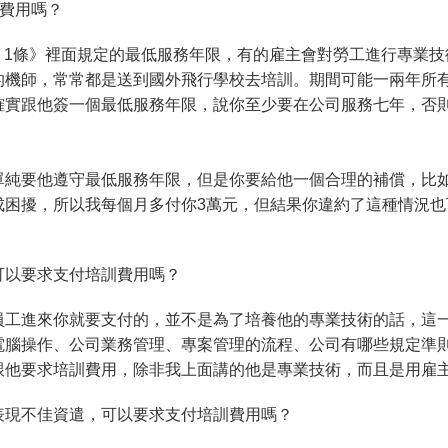
訓費用嗎？
 - 1條》裡面規定的最低服務年限，有的雇主會對勞工進行專業
的機師，常常都是送到國外飛行學校去培訓。期間可能一兩年所
確實跟他簽一個最低服務年限，說你至少要在公司服務七年，否
單純要他遵守最低服務年限，但是你要給他一個合理的補償，比如
成困擾，所以我每個月多付你3萬元，但結果你違約了這種情況也
可以要求支付培訓費用嗎？
員工進來你就要支付的，並不是為了培養他的專業技術的話，這
電腦操作、公司業務管理、專案管理的流程、公司有哪些規定準
跟他要求培訓費用，除非我上面講的他是專業技術，而且是用雇
表現不佳資遣，可以要求支付培訓費用嗎？