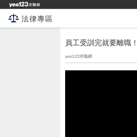
法律專區
員工受訓完就要離職！
yes123求職網