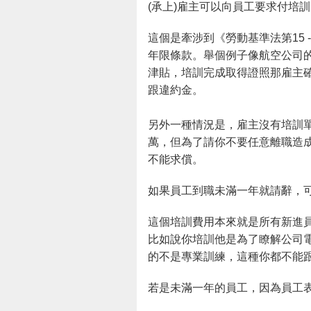
(承上)雇主可以向員工要求付培
這個是牽涉到《勞動基準法第15
年限條款。舉個例子像航空公司
津貼，培訓完成取得證照那雇主
跟違約金。
另外一種情況是，雇主沒有培訓
萬，但為了請你不要任意離職造
不能求償。
如果員工到職未滿一年就請辭，
這個培訓費用本來就是所有新進
比如說你培訓他是為了瞭解公司
的不是專業訓練，這種你都不能
若是未滿一年的員工，因為員工