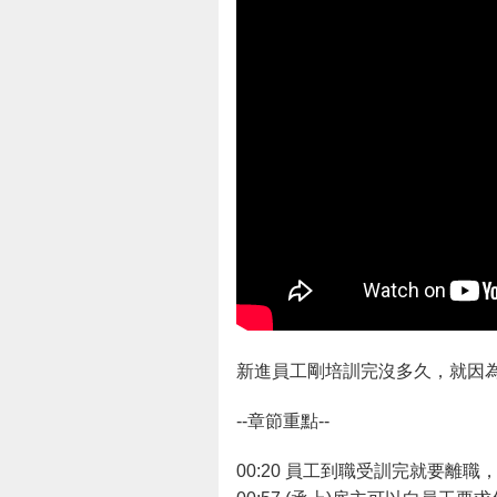
新進員工剛培訓完沒多久，就因為
--章節重點--
00:20 員工到職受訓完就要離