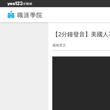
職涯學院
【2分鐘發音】美國人
威翰英文