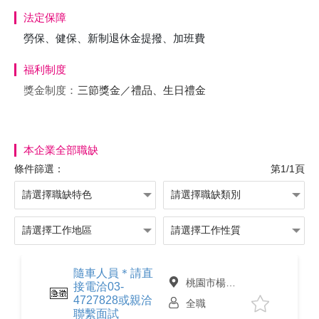
法定保障
勞保、健保、新制退休金提撥、加班費
福利制度
獎金制度：
三節獎金／禮品、生日禮金
本企業全部職缺
條件篩選：
第1/1頁
隨車人員＊請直
桃園市楊梅區
接電洽03-
4727828或親洽
全職
聯繫面試