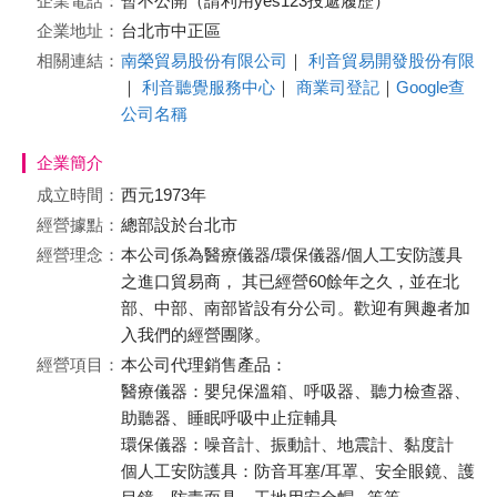
企業電話：
暫不公開（請利用yes123投遞履歷）
企業地址：
台北市中正區
相關連結：
南榮貿易股份有限公司
｜
利音貿易開發股份有限
｜
利音聽覺服務中心
｜
商業司登記
｜
Google查
公司名稱
企業簡介
成立時間：
西元1973年
經營據點：
總部設於台北市
經營理念：
本公司係為醫療儀器/環保儀器/個人工安防護具
之進口貿易商， 其已經營60餘年之久，並在北
部、中部、南部皆設有分公司。歡迎有興趣者加
入我們的經營團隊。
經營項目：
本公司代理銷售產品：
醫療儀器：嬰兒保溫箱、呼吸器、聽力檢查器、
助聽器、睡眠呼吸中止症輔具
環保儀器：噪音計、振動計、地震計、黏度計
個人工安防護具：防音耳塞/耳罩、安全眼鏡、護