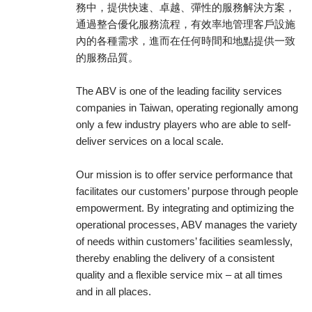
務中，提供快速、卓越、彈性的服務解決方案，
通過整合優化服務流程，有效率地管理客戶設施
內的各種需求，進而在任何時間和地點提供一致
的服務品質。
The ABV is one of the leading facility services
companies in Taiwan, operating regionally among
only a few industry players who are able to self-
deliver services on a local scale.
Our mission is to offer service performance that
facilitates our customers’ purpose through people
empowerment. By integrating and optimizing the
operational processes, ABV manages the variety
of needs within customers’ facilities seamlessly,
thereby enabling the delivery of a consistent
quality and a flexible service mix – at all times
and in all places.