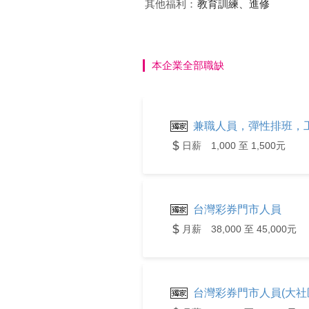
其他福利：
教育訓練、進修
本企業全部職缺
兼職人員，彈性排班，
日薪 1,000 至 1,500元
台灣彩券門市人員
月薪 38,000 至 45,000元
台灣彩券門市人員(大社