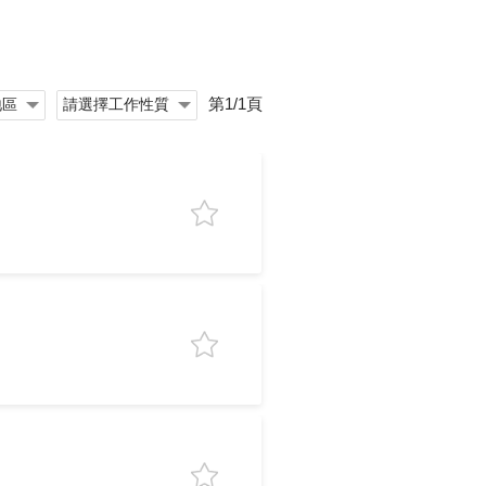
第1/1頁