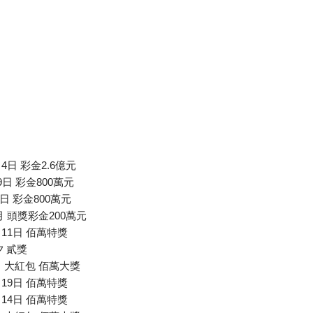
 4日 彩金2.6億元
 9日 彩金800萬元
4日 彩金800萬元
月 頭獎彩金200萬元
月11日 佰萬特獎
夕 貳獎
月 大紅包 佰萬大獎
月19日 佰萬特獎
月14日 佰萬特獎