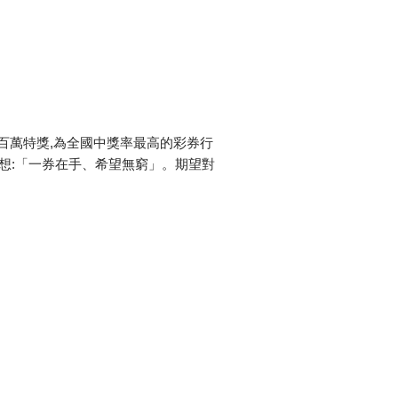
透百萬特獎,為全國中獎率最高的彩券行
想:「一券在手、希望無窮」。期望對