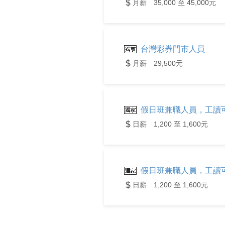
月薪 35,000 至 45,000元
台灣彩券門市人員
月薪 29,500元
假日班兼職人員，工讀
日薪 1,200 至 1,600元
假日班兼職人員，工讀
日薪 1,200 至 1,600元