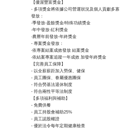
【優渥豐富獎金】
- 多項獎金將依據公司營運狀況及個人貢獻多寡
發放：
‧季發放-盈餘獎金/特殊功績獎金
‧年中發放-紅利獎金
‧農曆年前發放-年終獎金
- 專案獎金發放：
‧依專案結案成效發放 結案獎金
‧依結案專案追蹤一年成效 加發年終獎金
【完善員工保障】
- 以全薪薪距加入勞保、健保
- 員工團保、眷屬優惠團保
- 符合勞基法退休制度
- 符合兩性平等法制度
【多項福利與補助】
- 免費供餐
- 員工持股會補助25%
- 員工認股權證
- 優於法令每年定期健康檢查