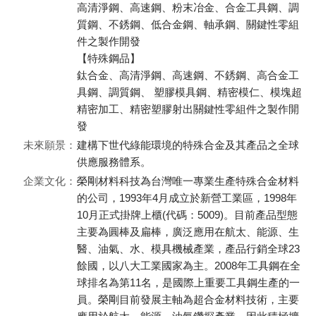
高清淨鋼、高速鋼、粉末冶金、合金工具鋼、調
質鋼、不銹鋼、低合金鋼、軸承鋼、關鍵性零組
件之製作開發
【特殊鋼品】
鈦合金、高清淨鋼、高速鋼、不銹鋼、高合金工
具鋼、調質鋼、 塑膠模具鋼、精密模仁、模塊超
精密加工、精密塑膠射出關鍵性零組件之製作開
發
未來願景：
建構下世代綠能環境的特殊合金及其產品之全球
供應服務體系。
企業文化：
榮剛材料科技為台灣唯一專業生產特殊合金材料
的公司，1993年4月成立於新營工業區，1998年
10月正式掛牌上櫃(代碼：5009)。目前產品型態
主要為圓棒及扁棒，廣泛應用在航太、能源、生
醫、油氣、水、模具機械產業，產品行銷全球23
餘國，以八大工業國家為主。2008年工具鋼在全
球排名為第11名，是國際上重要工具鋼生產的一
員。榮剛目前發展主軸為超合金材料技術，主要