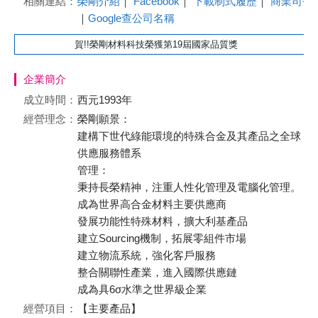
相關連結：
榮剛介紹
｜
Facebook
｜
下載制式履歷
｜
商業司登
｜
Google查公司名稱
賀!!榮剛材料科技榮獲第19屆國家品質獎
企業簡介
成立時間：
西元1993年
經營理念：
榮剛願景：
建構下世代綠能環境的特殊合金及其產品之全球
供應服務體系
管理：
秉持長榮精神，注重人性化管理及電腦化管理。
成為世界高合金材料主要供應商
發展功能性特殊材料，擴大利基產品
建立Sourcing機制，拓展零組件市場
建立物流系統，強化客戶服務
整合關聯性產業，進入國際供應鏈
成為具6σ水準之世界級企業
經營項目：
【主要產品】