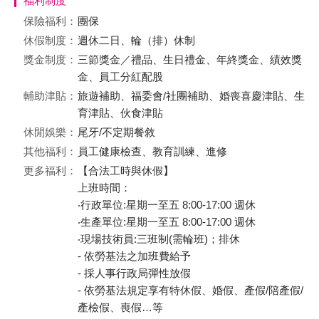
福利制度
保險福利：
團保
休假制度：
週休二日、輪（排）休制
獎金制度：
三節獎金／禮品、生日禮金、年終獎金、績效獎
金、員工分紅配股
輔助津貼：
旅遊補助、福委會/社團補助、婚喪喜慶津貼、生
育津貼、伙食津貼
休閒娛樂：
尾牙/不定期餐敘
其他福利：
員工健康檢查、教育訓練、進修
更多福利：
【合法工時與休假】
上班時間：
‧行政單位:星期一至五 8:00-17:00 週休
‧生產單位:星期一至五 8:00-17:00 週休
‧現場技術員:三班制(需輪班)；排休
- 依勞基法之加班費給予
- 採人事行政局彈性放假
- 依勞基法規定享有特休假、婚假、產假/陪產假/
產檢假、喪假…等