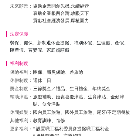
未來願景：
協助企業開創先機,永續經營
襄助企業根留台灣,放眼天下
貢獻社會經濟發展,厚植團力
法定保障
勞保、健保、新制退休金提撥、特別休假、生理假、產假、
陪產假、育嬰假、家庭照顧假
福利制度
保險福利：
團保、職災保險、差旅險
休假制度：
週休二日
獎金制度：
三節獎金／禮品、生日禮金、年終獎金
輔助津貼：
旅遊補助、婚喪喜慶津貼、生育津貼、全勤津
貼、伙食津貼
休閒娛樂：
國內員工旅遊、國外員工旅遊、尾牙/不定期餐敘
其他福利：
教育訓練、進修
更多福利：
* 設置職工福利委員會提撥職工福利金
* 男性陪產假、育嬰留職