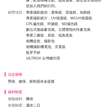
練，歡迎積極主動、認真負責、願意追求成長的
您加入我們的行列。
經營項目：
專業攝影鏡頭：廣角鏡、望遠鏡、魚眼鏡
專業攝影鏡片：UV保護鏡、MCUV保護鏡、
CPL偏光鏡、IR濾鏡、ND減光鏡
數位式無線麥克風、立體聲指向性麥克風
專業三腳架、肩架、低角度架
相機皮套、攝影包
相機攝影機電池、充電器
藍芽手錶
VILTROX 台灣總代理
法定保障
勞保、健保、新制退休金提撥
福利制度
保險福利：
團保
休假制度：
週休二日