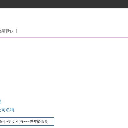
企業職缺
號
查公司名稱
可~男女不拘~~~沒年齡限制 主要用途:手工具加工製造/傳統車床/