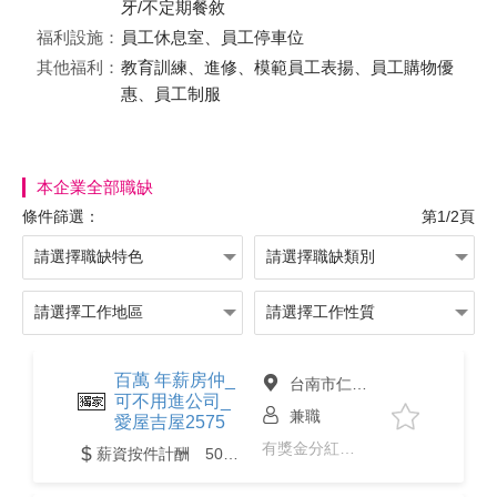
牙/不定期餐敘
福利設施：
員工休息室、員工停車位
其他福利：
教育訓練、進修、模範員工表揚、員工購物優
惠、員工制服
本企業全部職缺
條件篩選：
第1/2頁
百萬 年薪房仲_
台南市仁德區
可不用進公司_
兼職
愛屋吉屋2575
有獎金分紅、免經驗、彈性上下班
薪資按件計酬 50,000元以上