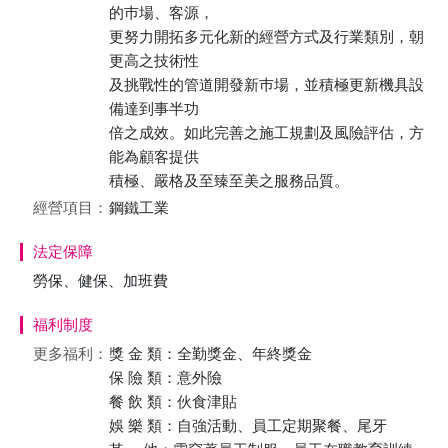
的巿場、客源，
更努力開拓多元化新的經營方式及行業類別，朝
更高之技術性
及挑戰性的管道開發新巿場，並積極更新機具設
備達到事半功
倍之成效。如此完善之施工規劃及風險評估，方
能為顧客提供
積極、嚴格及至臻至美之服務品質。
經營項目：
鋼鐵工業
法定保障
勞保、健保、加班費
福利制度
更多福利：
獎 金 類：全勤獎金、年終獎金
保 險 類：意外險
餐 飲 類：伙食津貼
娛 樂 類：自強活動、員工定期聚餐、尾牙