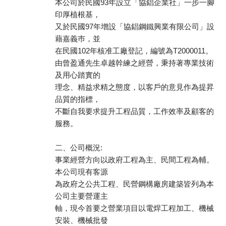
本公司於民國93年設立「協錩企業社」一步一腳
印厚植根基，
又於民國97年增設「協錩鋼鐵興業有限公司」設
藉嘉義巿，並
在民國102年核准工廠登記，編號為T2000011。
由曾盈通先生卓越幹練之經營，秉持著專業技術
及用心踏實的
理念、精益求精之態度，以客戶的意見作為提昇
品質的指標，
不斷自我要求提升工程品質，工作效率及顧客的
服務。
二、公司概況:
事業經營方向以政府工程為主、民間工程為輔。
本公司現有客源
為政府之公共工程、民營鋼構廠房建築皆列為本
公司主要營運主
軸，現今首要之營業項目以電焊工程加工、機械
安裝、機械批發