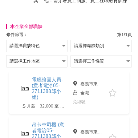
其 他：需穿著員工制服、員工在職教育訓練
本企業全部職缺
條件篩選：
第1/1頁
電腦繪圖人員-
嘉義市東區
(意者電洽05-
2711388邱小
全職
姐)
免經驗
月薪 32,000 至 34,000元
吊卡車司機-(意
者電洽05-
嘉義市東區
2711388邱小