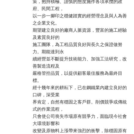
策，抱持積極、謹慎的態度施作各項承攬的政
府、民間工程，
以一步一腳印之穩健踏實的經營理念及與人為善
之企業文化。
期望建立良好的廠商人脈資源，豐富的施工經驗
及素質良好的
施工團隊，為工程品質良好與長久之保證做努
力。期能達到永
續經營並不斷提升技術能力、加強工法研究，改
善製造流程及
嚴格管控品質，以提供顧客最佳服務為最終目
標。
經十幾年來的耕耘下，已在鋼鐵業內建立良好的
口碑，深受業
界肯定，自然有穩固之客戶群。削價競爭或傳統
式的作業流程，
只會使公司喪失巿場原有競爭力，面臨現今社會
大環境影響和
改變及原物料上漲帶來強烈的衝擊，除穩固原有