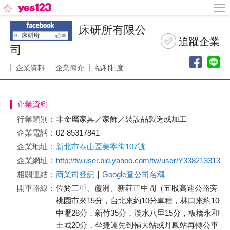
床研所有限公
司
企業資料
企業簡介
福利制度
企業資料
行業類別：
非金屬家具／家飾／裝設品製造或加工
企業電話：
02-85317841
企業地址：
新北市泰山區美寧街107號
企業網址：
http://tw.user.bid.yahoo.com/tw/user/Y3382133135
相關連結：
商業司登記
｜
Google查公司名稱
開車路線：
位於三重、蘆洲、新莊正中間（五股高速公路旁，
桃園市來15分，台北來約10分車程，林口來約10分
中壢28分，新竹35分，淡水八里15分，板橋永和中
土城20分，坐捷運先到輔大站或丹鳳站再轉公車