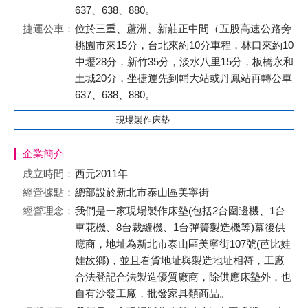
637、638、880。
捷運公車：
位於三重、蘆洲、新莊正中間（五股高速公路旁，
桃園市來15分，台北來約10分車程，林口來約10分
中壢28分，新竹35分，淡水八里15分，板橋永和中
土城20分，坐捷運先到輔大站或丹鳳站再轉公車
637、638、880。
現場製作床墊
企業簡介
成立時間：
西元2011年
經營據點：
總部設於新北市泰山區美寧街
經營理念：
我們是一家現場製作床墊(包括2台圍邊機、1台
車花機、8台裁縫機、1台彈簧製造機等)幕後供
應商，地址為新北市泰山區美寧街107號(芭比娃
娃故鄉)，並且看貨地址與製造地址相符，工廠
合法登記合法製造優質廠商，除供應床墊外，也
自有沙發工廠，批發家具類商品。