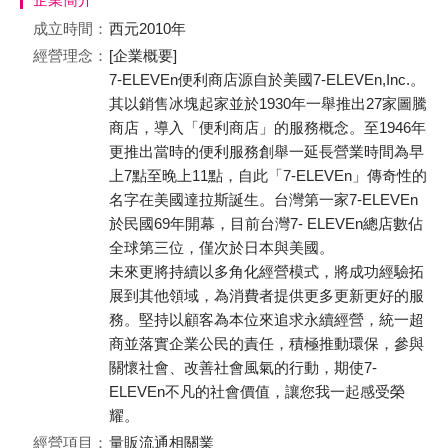
成立時間：
西元2010年
經營理念：
[企業概要]
7-ELEVEn便利商店源自於美國7-ELEVEn,Inc.。
其以銷售冰塊起家並於1930年一舉推出27家圖騰
商店，導入「便利商店」的服務概念。至1946年
更推出當時的便利服務創舉一延長營業時間為早
上7點至晚上11點，自此「7-ELEVEn」傳奇性的
名字在美國達拉斯誕生。台灣第一家7-ELEVEn
於民國69年開幕，目前台灣7- ELEVEn總店數佔
全球第三位，僅次於日本與美國。
未來更將持續以多角化經營模式，將成功經驗拓
展到其他領域，為消費者提供更多更新更好的服
務。堅持以顧客為本位來追求永續經營，統一超
商並落實企業公民的責任，積極推動環保，參與
關懷社會、改善社會風氣的行動，期使7-
ELEVEn不凡的社會價值，讓您我一起感受榮
耀。
經營項目：
量販流通相關業