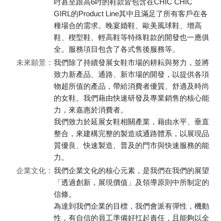
吋甚至跟高6吋的鞋款皆包含在CHIC CHIC
GIRL的Product Line其中且滿足了所有客戶在各
種場合的需求。晚宴婚鞋、歐美風球鞋、增高
鞋、楔型鞋、輕高鞋等特殊鞋款的開發也一應俱
全。服務項目包含了各式售後服務等。
未來願景：
我們除了持續發展女鞋市場的耕耘與努力，並將
致力新產品、通路、新市場的開發，以提供各項
物超所值的產品，帶給消費者優質、舒適及時尚
的女鞋。我們藉由快速研發及專業銷售的核心能
力，來嘉惠於消費者。
我們致力於延展女鞋相關產業，藉由水平、垂直
整合，來建構完整的製造或通路體系，以展現品
質優良、快速製造、普及的門市與快速服務的能
力。
企業文化：
我們企業文化的核心元素，是我們在我們的展望
「透過創新，展現價值」及領導原則中所制定的
信條。
為達到我們企業的目標，我們會派有彈性，機動
性，有自信的員工準備好扛起責任，且能夠以全