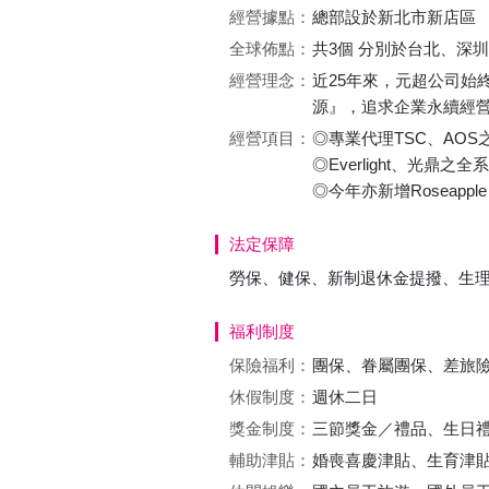
經營據點：
總部設於新北市新店區
全球佈點：
共3個 分別於台北、深
經營理念：
近25年來，元超公司
源』，追求企業永續經
經營項目：
◎專業代理TSC、AOS之產
◎Everlight、光鼎之
◎今年亦新增Roseappl
法定保障
勞保、健保、新制退休金提撥、生
福利制度
保險福利：
團保、眷屬團保、差旅
休假制度：
週休二日
獎金制度：
三節獎金／禮品、生日
輔助津貼：
婚喪喜慶津貼、生育津