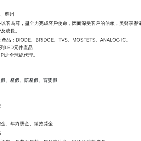
圳、蘇州
始終以客為尊，盡全力完成客戶使命，因而深受客戶的信賴，美聲享譽
營及成長。
品：DIODE、BRIDGE、TVS、MOSFETS、ANALOG IC。
全系列LED元件產品
e Pi之全球總代理。
理假、產假、陪產假、育嬰假
險
禮金、年終獎金、績效獎金
貼