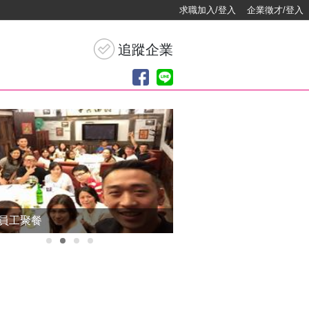
求職加入/登入
企業徵才/登入
5員工聚餐
2014-顧問式銷售培訓