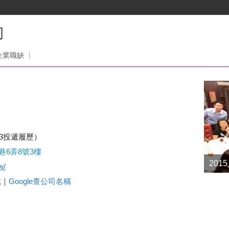
司
企業職缺
23投遞履歷）
巷6弄8號3樓
2015日本員工旅遊
201
w/
記
｜
Google查公司名稱