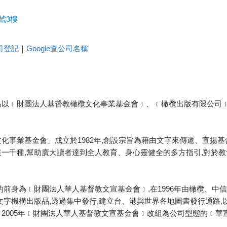
號3樓
司登記
｜
Google查公司名稱
為以﹝財團法人基督教橄欖文化事業基金會﹞、﹝橄欖出版有限公司
化事業基金會」成立於1982年,創設宗旨為藉由文字來傳遞、宣揚基
一千種,幫助廣大讀者達到全人教育、身心靈健全的多方指引,對於教
的前身為﹝財團法人華人基督教文宣基金會﹞,在1996年由橄欖、中
文字機構出版品,透過集中發行,建立台、港與世界各地圖書發行通路,
2005年﹝財團法人華人基督教文宣基金會﹞改組為公司型態的﹝華