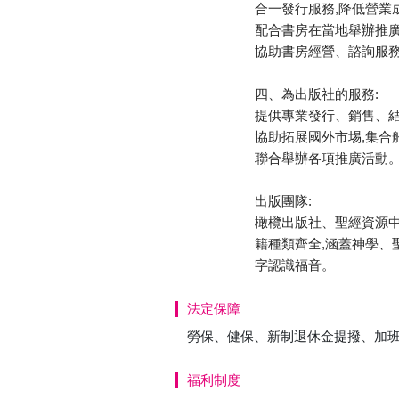
合一發行服務,降低營業
配合書房在當地舉辦推
協助書房經營、諮詢服
四、為出版社的服務:
提供專業發行、銷售、
協助拓展國外市埸,集合
聯合舉辦各項推廣活動
出版團隊:
橄欖出版社、聖經資源
籍種類齊全,涵蓋神學、
字認識福音。
法定保障
勞保、健保、新制退休金提撥、加
福利制度