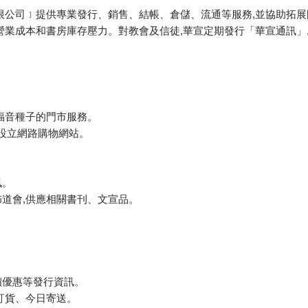
限公司﹞提供專業發行、銷售、結帳、倉儲、流通等服務,並協助拓展
營業成本和書房庫存壓力。對教會及信徒,華宣定期發行「華宣通訊」
。
福音種子的門市服務。
tw)設立網路購物網站。
訊。
道會,供應相關書刊、文宣品。
。
價優惠等發行資訊。
訂貨、今日寄送。