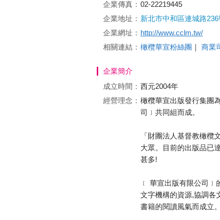
企業傳真：
02-22219445
企業地址：
新北市中和區連城路236
企業網址：
http://www.cclm.tw/
相關連結：
橄欖華宣粉絲團
｜
商業
企業簡介
成立時間：
西元2004年
經營理念：
橄欖華宣出版發行集團
司﹞共同組而成。
「財團法人基督教橄欖文
大眾。目前的出版品已達
甚多!
﹝ 華宣出版有限公司﹞
文字機構的資源,協調各
書籍的閱讀風氣而成立。