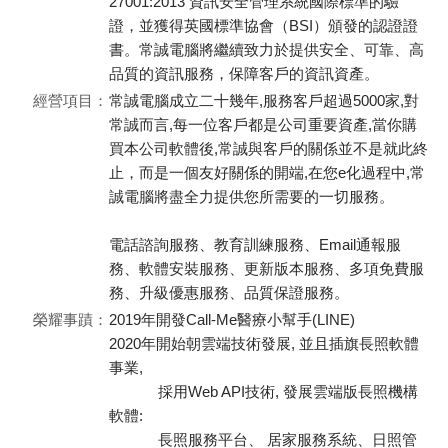
27001:2013 資訊安全管理系統國際標準的驗
證，並獲得英國標準協會（BSI）頒發的認證證
書。常誠電腦將繼續致力於提供安全、可靠、高
品質的資訊服務，保障客戶的資訊資產。
經營項目：
常誠電腦成立二十幾年,服務客戶超過5000家,對
常誠而言,每一位客戶都是公司重要資產,當你購
買本公司軟體後,常誠與客戶的關係並不是就此終
止，而是一個友好關係的開端,在您e化過程中,常
誠電腦將盡全力提供您所需要的一切服務。
電話諮詢服務、教育訓練服務、Email通報服
務、軟體安裝服務、更新版本服務、多項免費服
務、升級優惠服務、品質保證服務。
榮耀事蹟：
2019年開發Call-Me醫療小幫手(LINE)
2020年開始朝雲端技術發展, 並且插旗長照軟體
事業,
採用Web API技術, 發展雲端版長照機構
軟體:
長照服務平台、 居家服務系統、日照管