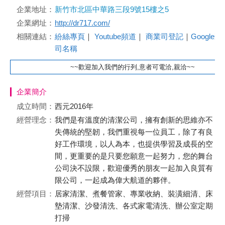
企業地址：
新竹市北區中華路三段9號15樓之5
企業網址：
http://dr717.com/
相關連結：
紛絲專頁
｜
Youtube頻道
｜
商業司登記
｜
Google查
司名稱
~~歡迎加入我們的行列,意者可電洽,親洽~~
企業簡介
成立時間：
西元2016年
經營理念：
我們是有溫度的清潔公司，擁有創新的思維亦不
失傳統的堅韌，我們重視每一位員工，除了有良
好工作環境，以人為本，也提供學習及成長的空
間，更重要的是只要您願意一起努力，您的舞台
公司決不設限，歡迎優秀的朋友一起加入良質有
限公司，一起成為偉大航道的夥伴。
經營項目：
居家清潔、煮餐管家、專業收納、裝潢細清、床
墊清潔、沙發清洗、各式家電清洗、辦公室定期
打掃