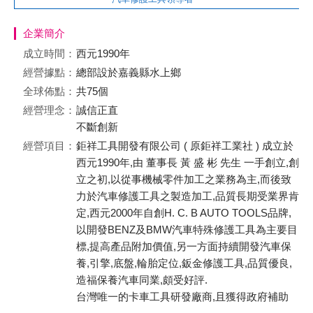
企業簡介
成立時間：
西元1990年
經營據點：
總部設於嘉義縣水上鄉
全球佈點：
共75個
經營理念：
誠信正直
不斷創新
經營項目：
鉅祥工具開發有限公司 ( 原鉅祥工業社 ) 成立於
西元1990年,由 董事長 黃 盛 彬 先生 一手創立,創
立之初,以從事機械零件加工之業務為主,而後致
力於汽車修護工具之製造加工,品質長期受業界肯
定,西元2000年自創H. C. B AUTO TOOLS品牌,
以開發BENZ及BMW汽車特殊修護工具為主要目
標,提高產品附加價值,另一方面持續開發汽車保
養,引擎,底盤,輪胎定位,鈑金修護工具,品質優良,
造福保養汽車同業,頗受好評.
台灣唯一的卡車工具研發廠商,且獲得政府補助