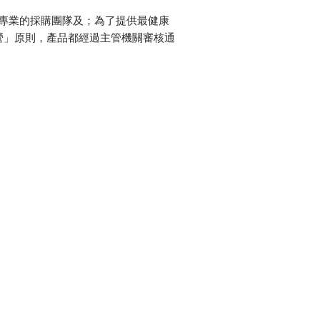
成的專業的採購團隊及；為了提供最健康
營」原則，產品都經過主管機關審核通