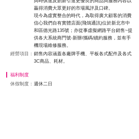
與時俱進及創新引進更優良的商品與服務內容以
贏得消費大眾更好的市場風評及口碑。
現今為虛實整合的時代，為取得廣大顧客的消費
信心我們自有實體店面(飛鴿通訊)位於新北市中
和區德光路135號；亦從事虛擬網路平台銷售~提
供各大系統商門號-新辦/攜碼/續約服務，並有手
機現場維修服務。
經營項目：
銷售內容涵蓋各廠牌手機、平板各式配件及各式
3C商品、耗材。
福利制度
休假制度：
週休二日