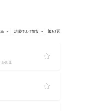
第1/1頁
h必回覆