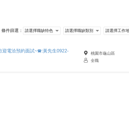
條件篩選：
電洽預約面試~☎:黃先生0922-
桃園市龜山區
全職