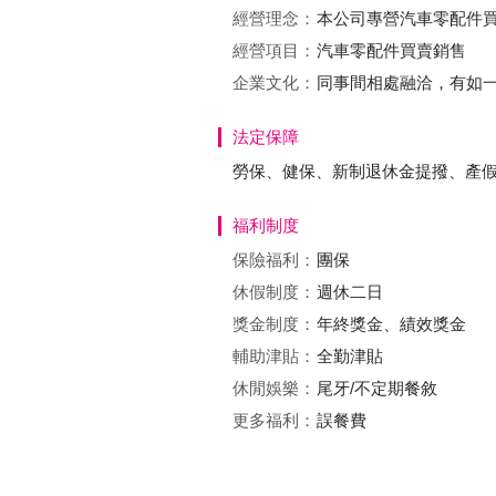
經營理念：
本公司專營汽車零配件買
經營項目：
汽車零配件買賣銷售
企業文化：
同事間相處融洽，有如
法定保障
勞保、健保、新制退休金提撥、產
福利制度
保險福利：
團保
休假制度：
週休二日
獎金制度：
年終獎金、績效獎金
輔助津貼：
全勤津貼
休閒娛樂：
尾牙/不定期餐敘
更多福利：
誤餐費