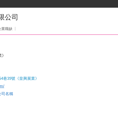
限公司
企業職缺
業》
4巷39號《皇興展業》
om/
查公司名稱