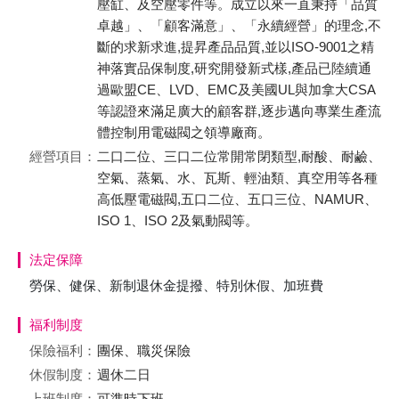
壓缸、及空壓零件等。成立以來一直秉持「品質
卓越」、「顧客滿意」、「永續經營」的理念,不
斷的求新求進,提昇產品品質,並以ISO-9001之精
神落實品保制度,研究開發新式樣,產品已陸續通
過歐盟CE、LVD、EMC及美國UL與加拿大CSA
等認證來滿足廣大的顧客群,逐步邁向專業生產流
體控制用電磁閥之領導廠商。
經營項目：
二口二位、三口二位常開常閉類型,耐酸、耐鹼、
空氣、蒸氣、水、瓦斯、輕油類、真空用等各種
高低壓電磁閥,五口二位、五口三位、NAMUR、
ISO 1、ISO 2及氣動閥等。
法定保障
勞保、健保、新制退休金提撥、特別休假、加班費
福利制度
保險福利：
團保、職災保險
休假制度：
週休二日
上班制度：
可準時下班