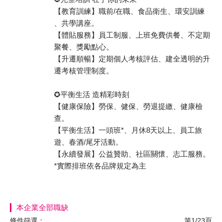
【教育訓練】職前/在職、食品衛生、環安訓練
、共學講座。
【體貼服務】員工制服、上班免費供餐、不定期
聚餐、獎勵點心。
【升遷順暢】定期個人考核評估、建全透明的升
遷考核管理制度。
✪平衡生活 造精彩時刻
【健康保險】勞保、健保、勞退提繳、健康檢
查。
【平衡生活】一頭班*、月休8天以上、員工旅
遊、春酒/尾牙活動。
【永續發展】公益贊助、社區關懷、志工服務。
*實際排班依各品牌規定為主
本企業全部職缺
條件篩選：
第1/23頁