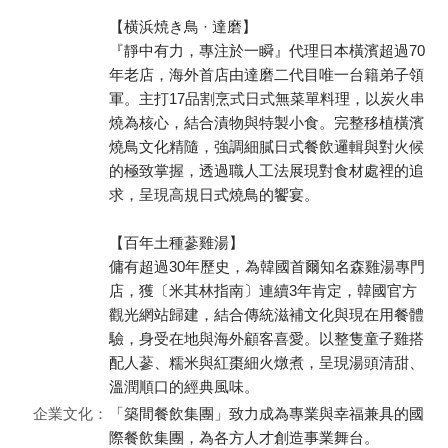
【横浜焼き鳥 · 達磨】
『靜中有力，專注於一瞬』代理日本橫濱超過70
年老店，海外首店由達磨二代目唯一台籍弟子領
軍。主打17品割烹式日式無菜單料理，以炭火串
燒為核心，結合漬物與特製小食。完整移植橫濱
燒鳥文化精隨，強調細膩日式餐飲邏輯與對火候
的極致掌握，透過職人工法展現對食材處裡的追
求，呈現高規日式燒鳥的饗宴。
【百年土種蔘雞湯】
傭有超過30年歷史，為韓國首爾知名森雞湯專門
店，獲〔米其林指南〕連續3年肯定，韓國官方
觀光網站歸建，結合傳統滋補文化與現在用餐體
驗，身受在地與海外顧客喜愛。以整隻童子雞搭
配人蔘、糯米與紅棗細火燉煮，呈現湯頭清甜、
溫潤順口的經典風味。
企業文化：
「築間餐飲集團」致力成為專業與幸福兼具的國
際餐飲集團，為各方人才創造事業舞台。