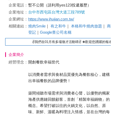
企業電話：
暫不公開（請利用yes123投遞履歷）
企業地址：
台中市西屯區台灣大道三段789號
企業網址：
https://www.jhujian.com.tw/
相關連結：
燒肉Smile
｜
有之和牛
｜
本格和牛燒肉放題
｜
商業
登記
｜
Google查公司名稱
✌我們在01月有多場徵才活動唷✌ ❀歡迎您踴躍的報名❀
企業簡介
經營理念：
開創餐飲幸福世代
以消費者需求與食材品質優先為餐飲核心，建構
出幸福餐飲的品牌優勢！
築間傾聽市場需求與消費者心聲，以優勢的獨家
海產供應鏈回饋顧客，首創「精製幸福鍋物」的
概念。希望打破以往的火鍋文化，以自然、原
味、新鮮、溫暖為料理注入情感，並在台灣的每