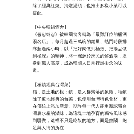
除了經典紅燒、清燉湯頭，也推出多樣小菜可以
搭配。
【中央韓鍋酒舍】
《중앙해장》被韓國食客稱為「最難訂位的醒酒
湯名店」，每月超過三萬碗的銷量、熱門時段排
隊超過兩小時，以『把好肉做到極致、把湯品做
到極深』的精神，將一碗源於庶民的解酒湯，堤
身到職人高度，成為韓國人日常裡最掛念的味
道。
【稻鎮經典台灣菜】
稻，是土地的根；鎮，是人群聚落的象徵，稻鎮
除了道地經典的台菜，也使用台灣特色食材，更
在傳統上添加新意。期許每一代人能重新認識台
灣農水產的滋味，為這塊土地孕育的獨特風味感
到驕傲，這裡不只是吃飯的地方，而是熱鬧、飽
足與人情的所在