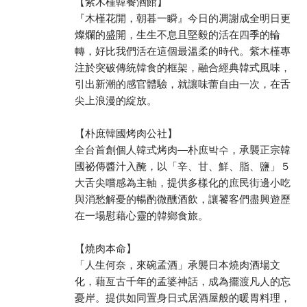
【紫木槿韓餐酒館】
『木槿花開，朝暮一瞬』今日的凋謝成全明日更
燦爛的盛開，生生不息且堅毅的活在四季的輪
轉，好比我們活在這個最溫柔的時代。紫木槿專
注於突破傳統韓食的框架，融合經典韓式風味，
引出新潮的感官體驗，就讓味蕾自由一次，在舌
尖上浪漫的綻放。
【朴庶韓國烤肉公社】
全台首創個人韓式烤肉—朴庶박수，承襲正宗韓
國祕傳醬汁入醃，以「辛、甘、鮮、脂、鹽」５
大舌尖嚐感為主軸，提供多樣化的庶民街邊小吃
與消愁解憂的暢酌微醺酒飲，讓饕客們盡興遊歷
在一場慰藉心靈的韓鄉食旅。
【燒肉本命】
「人生何奈，來碗孟酒」承襲日本燒肉酒場文
化，藉亙古千年的孟婆神話，成為擺渡凡人的忘
憂岸。提供如同置身日式居酒屋般的暖胃料理，