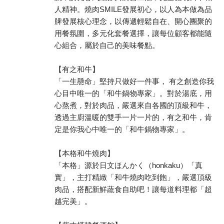
人精神。燒肉SMILE發展初心，以人為本做為品
牌發展核心理念，以傳遞輕鬆自在、開心團聚的
用餐氛圍，多元化套餐選擇，讓每位顧客都能隨
心組合，屬於自己的美味餐點。
【有之和牛】
「一生懸命」堅持只做好一件事， 有之創造你我
心目中唯一的「和牛鍋物專家」。對於湯底，用
心熬煮，對於肉品，嚴選來自各國的頂級和牛，
透過主廚溫暖的雙手一片一片的，有之和牛，肯
定是你我心中唯一的「和牛鍋物專家」。
【本格和牛燒肉】
「本格」源於日文ほんかく（honkaku）「真
實」，主打精緻「和牛燒肉吃到飽」，嚴選頂級
肉品，搭配新鮮蔬食自助吧！讓每道料理都「超
越完美」。