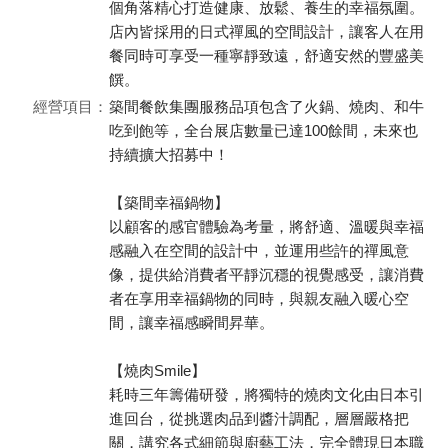
個角落精心打造健康、放鬆、養生的幸福氛圍。
店內皆採用的日式禪風的空間設計，讓客人在用
餐同時可享受一種寧靜致遠，舒適安然的豐盛美
饌。
經營項目：
築間餐飲集團服務品項包含了火鍋、燒肉、和牛
吃到飽等，全台展店數量已達100餘間，未來也
持續擴大招募中！
【築間幸福鍋物】
以顧客的感官體驗為考量，將舒適、溫暖與幸福
感融入在空間的設計中，並運用些許的禪風意
像，提供給消費者平靜沉穩的視覺感受，讓消費
者在享用幸福鍋物的同時，與親友融入暖心空
間，讓幸福感瞬間昇華。
【燒肉Smile】
耗時三年籌備研發，將獨特的燒肉文化由日本引
進回台，從挑選肉品到醬汁調配，層層嚴格把
關，講究各式細節與廚藝工法，完全體現日本職