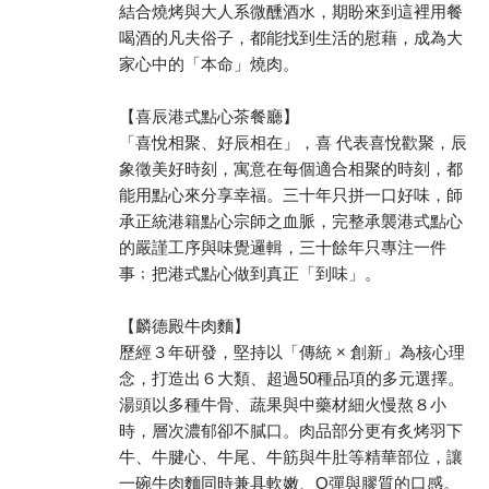
結合燒烤與大人系微醺酒水，期盼來到這裡用餐
喝酒的凡夫俗子，都能找到生活的慰藉，成為大
家心中的「本命」燒肉。
【喜辰港式點心茶餐廳】
「喜悅相聚、好辰相在」，喜 代表喜悅歡聚，辰
象徵美好時刻，寓意在每個適合相聚的時刻，都
能用點心來分享幸福。三十年只拼一口好味，師
承正統港籍點心宗師之血脈，完整承襲港式點心
的嚴謹工序與味覺邏輯，三十餘年只專注一件
事﹔把港式點心做到真正「到味」。
【麟德殿牛肉麵】
歷經３年研發，堅持以「傳統 × 創新」為核心理
念，打造出６大類、超過50種品項的多元選擇。
湯頭以多種牛骨、蔬果與中藥材細火慢熬８小
時，層次濃郁卻不膩口。肉品部分更有炙烤羽下
牛、牛腱心、牛尾、牛筋與牛肚等精華部位，讓
一碗牛肉麵同時兼具軟嫩、Q彈與膠質的口感。