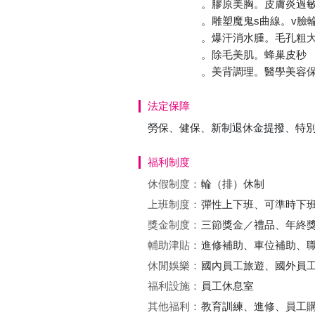
。膠原美胸。皮膚炎過
。雕塑魔鬼s曲線。v臉
。爆汗消水腫。毛孔粗
。除毛美肌。蜂巢皮秒
。美背調理。醫學美容
法定保障
勞保、健保、新制退休金提撥、特
福利制度
休假制度：
輪（排）休制
上班制度：
彈性上下班、可準時下
獎金制度：
三節獎金／禮品、年終
輔助津貼：
進修補助、車位補助、
休閒娛樂：
國內員工旅遊、國外員工
福利設施：
員工休息室
其他福利：
教育訓練、進修、員工