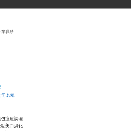
企業職缺
號
查公司名稱
膿包痘痘調理
斑點美白淡化