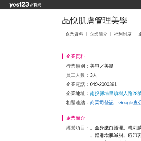
品悅肌膚管理美學
企業資料
企業簡介
福利制度
企業資料
行業類別：
美容／美體
員工人數：
3人
企業電話：
049-2900381
企業地址：
南投縣埔里鎮樹人路28
相關連結：
商業司登記
｜
Google
企業簡介
經營項目：
。全身嫩白護理。粉刺
。體雕增肌減脂。痘印