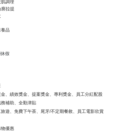
敏肌調理
輪廓拉提
大
保養品
別休假
班
獎金、績效獎金、提案獎金、專利獎金、員工分紅配股
職務補助、全勤津貼
旅遊、免費下午茶、尾牙/不定期餐敘、員工電影欣賞
購物優惠