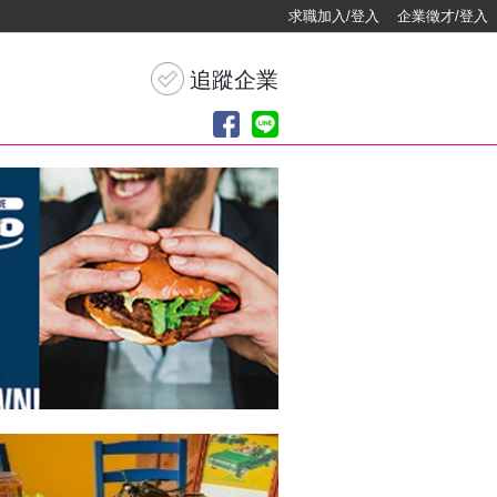
求職加入/登入
企業徵才/登入