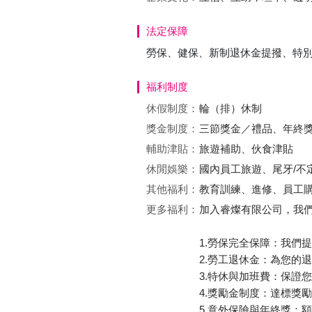
法定保障
勞保、健保、新制退休金提撥、特
福利制度
休假制度：
輪（排）休制
獎金制度：
三節獎金／禮品、年終獎金 
輔助津貼：
旅遊補助、伙食津貼
休閒娛樂：
國內員工旅遊、尾牙/不
其他福利：
教育訓練、進修、員工
更多福利：
加入睿燦有限公司，我
1.勞保完全保障：我們
2.勞工退休金：為您的
3.特休與加班費：保證
4.獎勵金制度：達標獎勵
5.意外保險與年終獎：