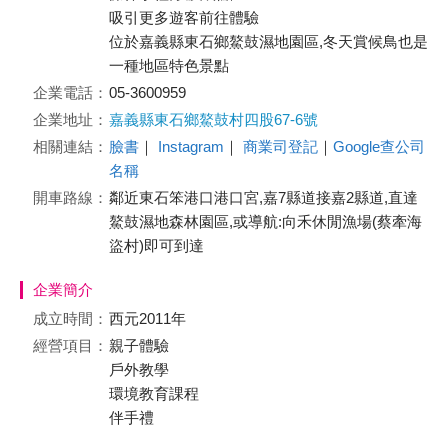
吸引更多遊客前往體驗
位於嘉義縣東石鄉鰲鼓濕地園區,冬天賞候鳥也是
一種地區特色景點
企業電話：
05-3600959
企業地址：
嘉義縣東石鄉鰲鼓村四股67-6號
相關連結：
臉書
｜
Instagram
｜
商業司登記
｜
Google查公司
名稱
開車路線：
鄰近東石笨港口港口宮,嘉7縣道接嘉2縣道,直達
鰲鼓濕地森林園區,或導航:向禾休閒漁場(蔡牽海
盜村)即可到達
企業簡介
成立時間：
西元2011年
經營項目：
親子體驗
戶外教學
環境教育課程
伴手禮