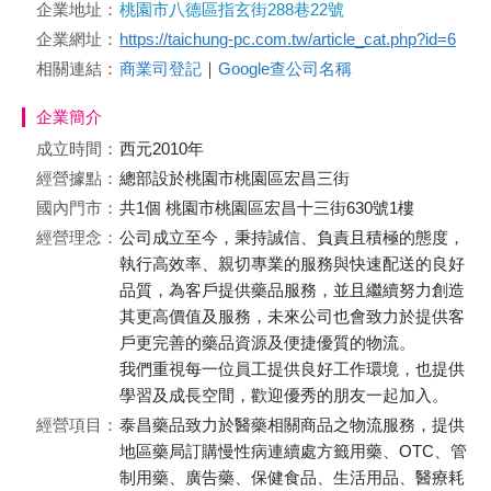
企業地址：
桃園市八德區指玄街288巷22號
企業網址：
https://taichung-pc.com.tw/article_cat.php?id=6
相關連結：
商業司登記
｜
Google查公司名稱
企業簡介
成立時間：
西元2010年
經營據點：
總部設於桃園市桃園區宏昌三街
國內門市：
共1個 桃園市桃園區宏昌十三街630號1樓
經營理念：
公司成立至今，秉持誠信、負責且積極的態度，
執行高效率、親切專業的服務與快速配送的良好
品質，為客戶提供藥品服務，並且繼續努力創造
其更高價值及服務，未來公司也會致力於提供客
戶更完善的藥品資源及便捷優質的物流。
我們重視每一位員工提供良好工作環境，也提供
學習及成長空間，歡迎優秀的朋友一起加入。
經營項目：
泰昌藥品致力於醫藥相關商品之物流服務，提供
地區藥局訂購慢性病連續處方籤用藥、OTC、管
制用藥、廣告藥、保健食品、生活用品、醫療耗