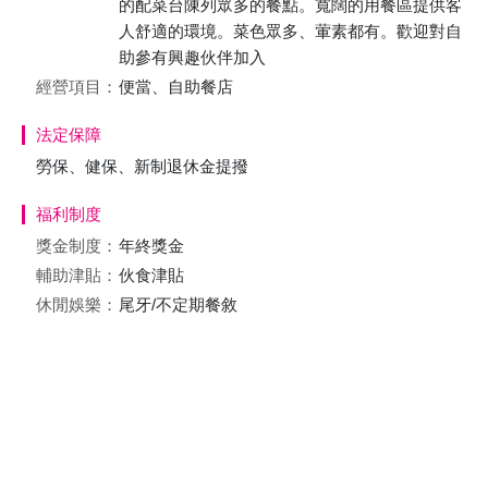
的配菜台陳列眾多的餐點。寬闊的用餐區提供客
人舒適的環境。菜色眾多、葷素都有。歡迎對自
助參有興趣伙伴加入
經營項目：
便當、自助餐店
法定保障
勞保、健保、新制退休金提撥
福利制度
獎金制度：
年終獎金
輔助津貼：
伙食津貼
休閒娛樂：
尾牙/不定期餐敘