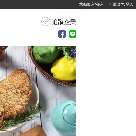
求職加入/登入
企業徵才/登入