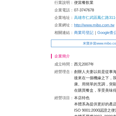
行業說明：
便當餐飲業
企業電話：
07-3747678
企業地址：
高雄市仁武區鳳仁路311
企業網址：
http://www.mibo.com.tw
相關連結：
商業司登記
｜
Google
米寶弁當www.mibo.com.t
企業簡介
成立時間：
西元2007年
經營理念：
創辦人夫妻以前是從事
後來在一個機緣之下，
康。用簡單的烹調，突
在購買餐盒，享受美味
經營項目：
本店特色
本體系為提供更好的產
ISO 9001:2000認證