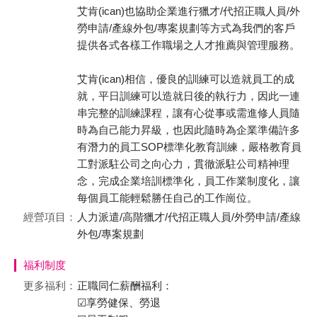
艾肯(ican)也協助企業進行獵才/代招正職人員/外
勞申請/產線外包/專案規劃等方式為我們的客戶
提供各式各樣工作職場之人才推薦與管理服務。
艾肯(ican)相信，優良的訓練可以造就員工的成
就，平日訓練可以造就日後的執行力，因此一連
串完整的訓練課程，讓有心從事或需進修人員隨
時為自己能力昇級，也因此隨時為企業準備許多
有潛力的員工SOP標準化教育訓練，嚴格教育員
工對派駐公司之向心力，貫徹派駐公司精神理
念，完成企業培訓標準化，員工作業制度化，讓
每個員工能輕鬆勝任自己的工作崗位。
經營項目：
人力派遣/高階獵才/代招正職人員/外勞申請/產線
外包/專案規劃
福利制度
更多福利：
正職同仁薪酬福利：
☑享勞健保、勞退