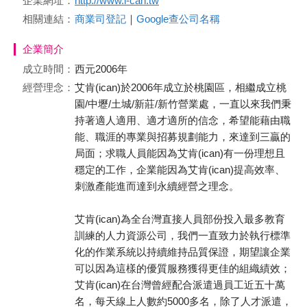
企業網址：
http://www.i-can.tw
相關連結：
商業司登記
｜
Google查公司名稱
企業簡介
成立時間：
西元2006年
經營理念：
艾肯(ican)於2006年成立於桃園區，相繼成立桃
園/中壢/土城/新莊/新竹營業處，一直以來我們秉
持著適人適用、適才適所的信念，希望能藉由職
能、職涯的專業與招募規劃能力，來達到三贏的
局面；求職人員能因為艾肯(ican)有一份理想且
穩定的工作，企業能因為艾肯(ican)提高效率、
刺激產能進而達到永續經營之理念。
艾肯(ican)為全台灣直接人員部份投入最多教育
訓練的人力資源公司，我們一直致力於執行標準
化的作業系統以持續維持品質保證，期望讓企業
可以因為這樣的優質服務獲得更佳的組織績效；
艾肯(ican)在台灣曾經配合派遣過員工近五十萬
名，每天線上人數約5000多名，除了人才派遣，