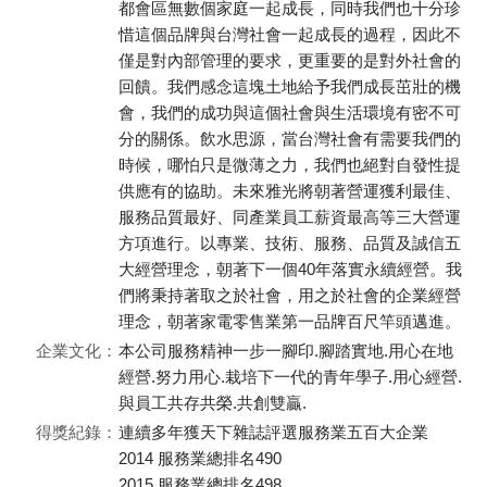
都會區無數個家庭一起成長，同時我們也十分珍
惜這個品牌與台灣社會一起成長的過程，因此不
僅是對內部管理的要求，更重要的是對外社會的
回饋。我們感念這塊土地給予我們成長茁壯的機
會，我們的成功與這個社會與生活環境有密不可
分的關係。飲水思源，當台灣社會有需要我們的
時候，哪怕只是微薄之力，我們也絕對自發性提
供應有的協助。未來雅光將朝著營運獲利最佳、
服務品質最好、同產業員工薪資最高等三大營運
方項進行。以專業、技術、服務、品質及誠信五
大經營理念，朝著下一個40年落實永續經營。我
們將秉持著取之於社會，用之於社會的企業經營
理念，朝著家電零售業第一品牌百尺竿頭邁進。
企業文化：
本公司服務精神一步一腳印.腳踏實地.用心在地
經營.努力用心.栽培下一代的青年學子.用心經營.
與員工共存共榮.共創雙贏.
得獎紀錄：
連續多年獲天下雜誌評選服務業五百大企業
2014 服務業總排名490
2015 服務業總排名498