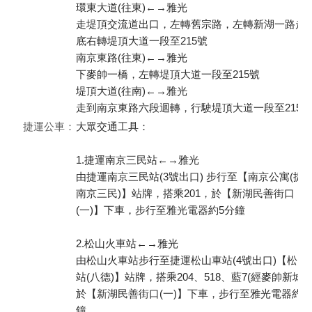
環東大道(往東)←→雅光
走堤頂交流道出口，左轉舊宗路，左轉新湖一路走
底右轉堤頂大道一段至215號
南京東路(往東)←→雅光
下麥帥一橋，左轉堤頂大道一段至215號
堤頂大道(往南)←→雅光
走到南京東路六段迴轉，行駛堤頂大道一段至215號
捷運公車：
大眾交通工具：
1.捷運南京三民站←→雅光
由捷運南京三民站(3號出口) 步行至【南京公寓(捷
南京三民)】站牌，搭乘201，於【新湖民善街口
(一)】下車，步行至雅光電器約5分鐘
2.松山火車站←→雅光
由松山火車站步行至捷運松山車站(4號出口)【松山
站(八德)】站牌，搭乘204、518、藍7(經麥帥新城)
於【新湖民善街口(一)】下車，步行至雅光電器約5
鐘