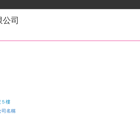
限公司
號５樓
查公司名稱