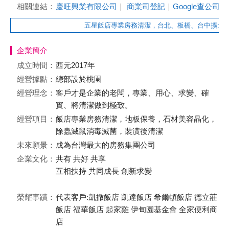
相關連結：
慶旺興業有限公司
｜
商業司登記
｜
Google查公司
五星飯店專業房務清潔，台北、板橋、台中擴大徵才
企業簡介
成立時間：
西元2017年
經營據點：
總部設於桃園
經營理念：
客戶才是企業的老闆，專業、用心、求變、確
實、將清潔做到極致。
經營項目：
飯店專業房務清潔，地板保養，石材美容晶化，
除蟲滅鼠消毒滅菌，裝潢後清潔
未來願景：
成為台灣最大的房務集團公司
企業文化：
共有 共好 共享
互相扶持 共同成長 創新求變
榮耀事蹟：
代表客戶:凱撒飯店 凱達飯店 希爾頓飯店 德立莊
飯店 福華飯店 起家雞 伊甸園基金會 全家便利商
店