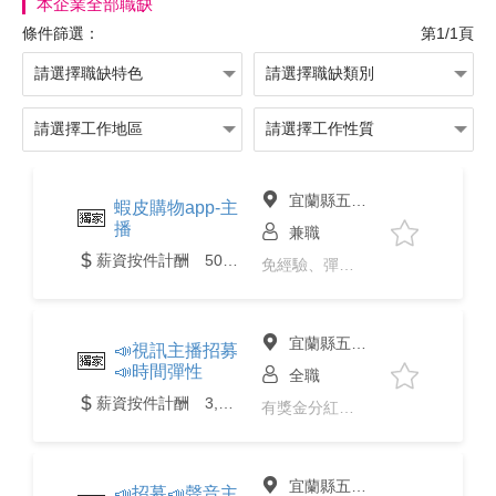
本企業全部職缺
條件篩選：
第1/1頁
宜蘭縣五結鄉
蝦皮購物app-主
播
兼職
薪資按件計酬 500 至 5,000元
免經驗、彈性上下班
宜蘭縣五結鄉
📣視訊主播招募
📣時間彈性
全職
薪資按件計酬 3,500 至 100,000元
有獎金分紅、免經驗、彈性上下班
宜蘭縣五結鄉
📣招募📣聲音主