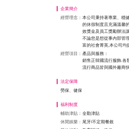
企業簡介
經營理念：
本公司秉持著專業、穩健
的休假制度且充滿溫馨的
效獎金及員工獎勵辦法
不論您是想從事內部管
富的社會菁英,本公司均
經營項目：
產品與服務：
銷售正韓國流行服飾.各
流行商品皆與國外廠商
法定保障
勞保、健保
福利制度
輔助津貼：
全勤津貼
休閒娛樂：
尾牙/不定期餐敘