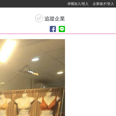
求職加入/登入
企業徵才/登入