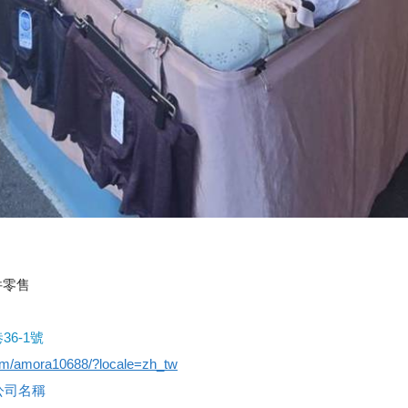
件零售
6-1號
om/amora10688/?locale=zh_tw
查公司名稱