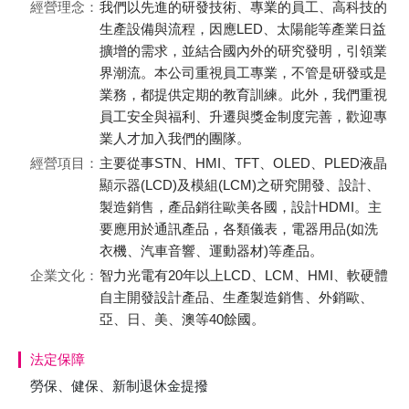
經營理念：
我們以先進的研發技術、專業的員工、高科技的
生產設備與流程，因應LED、太陽能等產業日益
擴增的需求，並結合國內外的研究發明，引領業
界潮流。本公司重視員工專業，不管是研發或是
業務，都提供定期的教育訓練。此外，我們重視
員工安全與福利、升遷與獎金制度完善，歡迎專
業人才加入我們的團隊。
經營項目：
主要從事STN、HMI、TFT、OLED、PLED液晶
顯示器(LCD)及模組(LCM)之研究開發、設計、
製造銷售，產品銷往歐美各國，設計HDMI。主
要應用於通訊產品，各類儀表，電器用品(如洗
衣機、汽車音響、運動器材)等產品。
企業文化：
智力光電有20年以上LCD、LCM、HMI、軟硬體
自主開發設計產品、生產製造銷售、外銷歐、
亞、日、美、澳等40餘國。
法定保障
勞保、健保、新制退休金提撥