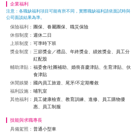
企業福利
注意：各職缺福利項目可能有所不同，實際職缺福利請依面試時與
公司面談結果為準。
保險福利：
團保、眷屬團保、職災保險
休假制度：
週休二日
上班制度：
可準時下班
獎金制度：
三節獎金／禮品、年終獎金、績效獎金、員工分
紅配股
輔助津貼：
福委會/社團補助、婚喪喜慶津貼、生育津貼、伙
食津貼
休閒娛樂：
國內員工旅遊、尾牙/不定期餐敘
福利設施：
哺乳室
其他福利：
員工健康檢查、教育訓練、進修、員工購物優
惠、員工制服
技能與求職專長
具備駕照：
普通小型車