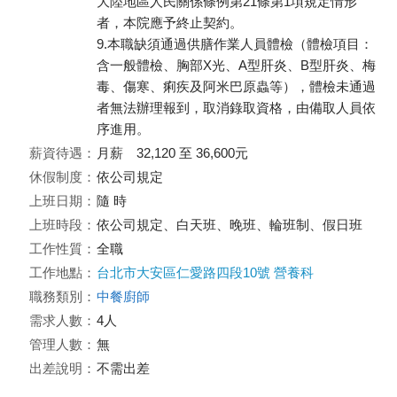
大陸地區人民關係條例第21條第1項規定情形
者，本院應予終止契約。
9.本職缺須通過供膳作業人員體檢（體檢項目：
含一般體檢、胸部X光、A型肝炎、B型肝炎、梅
毒、傷寒、痢疾及阿米巴原蟲等），體檢未通過
者無法辦理報到，取消錄取資格，由備取人員依
序進用。
薪資待遇：
月薪 32,120 至 36,600元
休假制度：
依公司規定
上班日期：
隨 時
上班時段：
依公司規定、白天班、晚班、輪班制、假日班
工作性質：
全職
工作地點：
台北市大安區仁愛路四段10號 營養科
職務類別：
中餐廚師
需求人數：
4人
管理人數：
無
出差說明：
不需出差