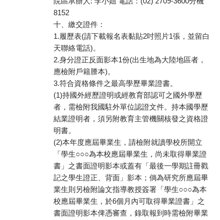
院區承辦人: 李小姐 電話：(02) 2709-3600分機
8152
十、繳交證件：
1.履歷表(請下載報名表黏貼2吋照片1張，並留白
天聯絡電話)。
2.身分證正反面影本1份(出生地為大陸地區者，
應檢附戶籍謄本)。
3.符合資格條件之最高學歷畢業證書。
(1)持國外經歷證明或經教育部認可之國外學歷
者，需檢附我國駐外單位認證文件。持本國學歷
結業證明者，須另附教育主管機關核發之資格證
明書。
(2)本年度應屆畢業生，請檢附就讀學校所開立
「學生○○○為本校應屆畢業生，尚未取得畢業證
書」之書面證明影本或蓋有「最後一學期註冊戳
記之學生證正、背面」影本；倘為研究所應屆畢
業生則另檢附論文指導教授簽署「學生○○○為本
校應屆畢業生，於6個月內可取得畢業證書」之
書面證明影本俾憑審查，錄取報到時需檢附畢業