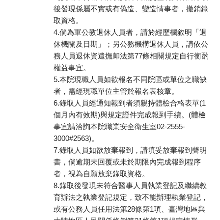
後發現係屬不實或有偽造、變造情事者，撤銷錄
取資格。
4.倘為軍公教退休人員者，請於經歷欄敘明「退
休機關及日期」；另公務機構退休人員，請依公
務人員退休資遣撫卹法第77條相關規定自行衡酌
權益事宜。
5.本院現職人員如欲報名不同院區或單位之職缺
者，需經現職單位主管於報名表核章。
6.錄取人員經通知報到者須親持體檢合格表單(1
個月內有效期)與規定證件完成報到手續。(體檢
事宜請洽詢本院職業安全衛生室02-2555-
3000#2563)。
7.錄取人員如欲放棄報到，請填妥放棄報到聲明
書，倘逾期未回覆或未於期限內完成報到程序
者，視為自願放棄錄取資格。
8.錄取後發現未符合醫事人員執業登記及繼續教
育辦法之執業登記規定，致不能辦理執業登記，
或有公務人員任用法第28條第1項、臺灣地區與