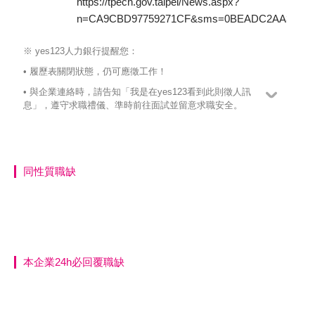
https://tpech.gov.taipei/News.aspx?
n=CA9CBD97759271CF&sms=0BEADC2AA36F47
※ yes123人力銀行提醒您：
• 履歷表關閉狀態，仍可應徵工作！
• 與企業連絡時，請告知「我是在yes123看到此則徵人訊
息」，遵守求職禮儀、準時前往面試並留意求職安全。
同性質職缺
本企業24h必回覆職缺