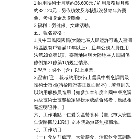
1.約用技術士月薪約36,600元 / 約用服務員月薪
約32,120元，另依績效及考核狀況發給年終獎
金、考核獎金及獎勵金。。
2.福利：勞健保、文康活動。
五、報名資格：
1.具中華民國國籍(大陸地區人民經許可進入臺灣
地區設有戶籍滿10年以上)，且無公務人員任用
法第28條第1項、臺灣地區與大陸地區人民關係
條例第21條第1項規定情形。
2.學歷：國小（含）以上畢業。
3.證書(照)：報考約用技術士需具中餐烹調丙級
技術士證照(請檢附證書正反面影本)，若無則先
以約用服務員進用【如參加本年度全國中餐烹調
丙級技術士技能檢定經榜示成績合格者，應繳相
關證明證件。】
六、工作地點：仁愛院區營養科【臺北市大安區
仁愛路四段10號】※本院為無菸無檳職場。
七、工作項目：
（一）食材前處理、大量膳食、治療飲食烹調製