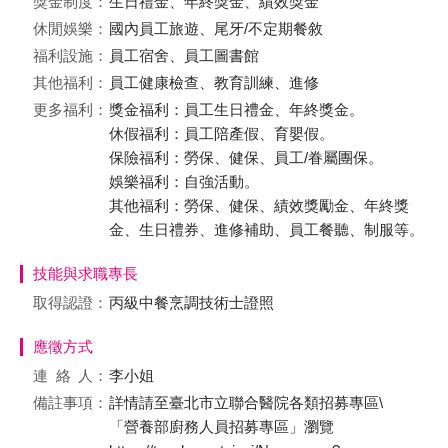
獎金制度：
生日禮金、年終獎金、績效獎金
休閒娛樂：
國內員工旅遊、尾牙/不定期餐敘
福利設施：
員工宿舍、員工圖書館
其他福利：
員工健康檢查、教育訓練、進修
更多福利：
獎金福利：員工生日禮金、年終獎金。
休假福利：員工陪產假、育嬰假。
保險福利：勞保、健保、員工/眷屬團保。
娛樂福利：自強活動。
其他福利：勞保、健保、績效獎勵金、年終獎
金、生日禮券、進修補助、員工餐聽、制服等。
技能與求職專長
取得認證：
丙級中餐烹調技術士證照
應徵方式
連絡
人：
李小姐
備註事項：
詳情請至臺北市立聯合醫院各類招募專區\
「營養部廚務人員招募專區」瀏覽