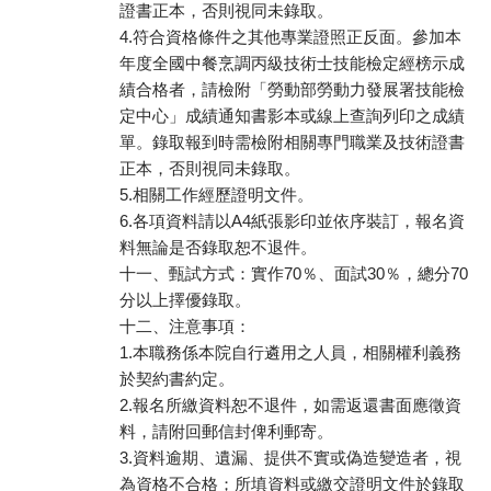
證書正本，否則視同未錄取。
4.符合資格條件之其他專業證照正反面。參加本
年度全國中餐烹調丙級技術士技能檢定經榜示成
績合格者，請檢附「勞動部勞動力發展署技能檢
定中心」成績通知書影本或線上查詢列印之成績
單。錄取報到時需檢附相關專門職業及技術證書
正本，否則視同未錄取。
5.相關工作經歷證明文件。
6.各項資料請以A4紙張影印並依序裝訂，報名資
料無論是否錄取恕不退件。
十一、甄試方式：實作70％、面試30％，總分70
分以上擇優錄取。
十二、注意事項：
1.本職務係本院自行遴用之人員，相關權利義務
於契約書約定。
2.報名所繳資料恕不退件，如需返還書面應徵資
料，請附回郵信封俾利郵寄。
3.資料逾期、遺漏、提供不實或偽造變造者，視
為資格不合格；所填資料或繳交證明文件於錄取