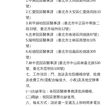
1.中興院區醫事課 （臺北市大同區鄭州路145
號）
2.仁愛院區醫事課 （臺北市大安區仁愛路四段10
號）
3.和平婦幼院區醫事課（臺北市中正區中華路二
段33號、臺北市福州街12號）
4.忠孝院區醫事課 （臺北市南港區同德路87號）
5.陽明院區醫事課 （臺北市士林區雨聲街105
號）
6.松德院區醫事課 （臺北市信義區松德路309
號）
7.林中昆院區醫事課 (臺北市中山區林森北路530
號、臺北市昆明街100號)
七、工作項目：門、急診及住院櫃檯掛號、批價
及收費工作(需配合輪值大、小夜)及其他交辦事
項。
(一)出缺單位：各院區醫療事務課批掛櫃檯。
(二)職缺：視院區實際出缺進用。
八、報名方式：請於週一至週五上班時間來電洽