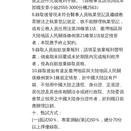
規定證件完成報到手續。（體檢事宜請洽詢院本
部職安章小姐2555-3000分機2563）
8.錄取後發現未符合醫事人員執業登記及繼續教
育辦法之執業登記規定，致不能辦理執業登記，
或有公務人員任用法第28條第1項、臺灣地區與
大陸地區人民關係條例第21條第1項規定情形
者，本院應予終止契約。
9.錄取人員如欲放棄報到，請填妥放棄報到聲明
書，倘逾期未回覆或未於期限內完成報到程序
者，視為自願放棄錄取資格。
10.錄取後如有違反臺灣地區與大陸地區人民關
係條例第9-1條規定情形，於中國大陸設有戶
籍、不領用中國大陸之護照、身分證、定居證、
居住證及其他依相關法令或經行政院、大陸委員
會禁止領用之中國大陸身分證件者，於到職日前
應辦理註銷。
十、甄試方式：
(一)面試50％、專業測驗(筆試)50％，總分70分
以上擇優錄取。