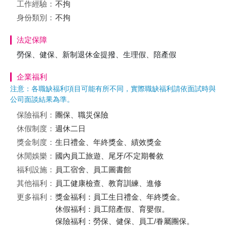
工作經驗：
不拘
身份類別：
不拘
法定保障
勞保、健保、新制退休金提撥、生理假、陪產假
企業福利
注意：各職缺福利項目可能有所不同，實際職缺福利請依面試時與
公司面談結果為準。
保險福利：
團保、職災保險
休假制度：
週休二日
獎金制度：
生日禮金、年終獎金、績效獎金
休閒娛樂：
國內員工旅遊、尾牙/不定期餐敘
福利設施：
員工宿舍、員工圖書館
其他福利：
員工健康檢查、教育訓練、進修
更多福利：
獎金福利：員工生日禮金、年終獎金。
休假福利：員工陪產假、育嬰假。
保險福利：勞保、健保、員工/眷屬團保。