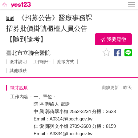
《招募公告》醫療事務課
招募批價掛號櫃檯人員公告
【隨到隨考】
我要應徵
臺北市立聯合醫院
徵才說明
工作條件
應徵方式
其他職缺
徵才說明
職缺更新：昨天
工作內容：
一、單位：
院 區 聯絡人 電話
中 興 郭倚翠小姐 2552-3234 分機：3628
Email：A0314@tpech.gov.tw
仁 愛 鄭與文小姐 2709-3600 分機：8159
Email：A3334@tpech.gov.tw