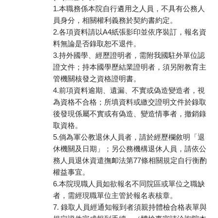
1.本職務係本院自行遴用之人員，不具有公務人
員身分，相關權利義務於契約書約定。
2.各項資料請以A4紙張影印並依序裝訂，報名資
料無論是否錄取恕不退件。
3.持外國學、經歷證明者，需附我國駐外單位認
證文件；持本國學歷結業證明者，須另附教育主
管機關核發之資格證明書。
4.前項資料逾期、遺漏、不實或偽造變造者，視
為資格不合格；所填資料或繳交證明文件於錄取
後發現係屬不實或有偽造、變造情事者，撤銷錄
取資格。
5.倘為軍公教退休人員者，請於經歷欄敘明「退
休機關及日期」；另公務機構退休人員，請依公
務人員退休資遣撫卹法第77條相關規定自行衡酌
權益事宜。
6.本院現職人員如欲報名不同院區或單位之職缺
者，需經現職單位主管於報名表核章。
7. 錄取人員經通知報到者須親持體檢合格表單與