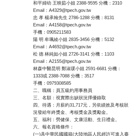
和平婦幼 王映茹小姐 2388-9595 分機：2310
Email：A4329@tpech.gov.tw
忠 孝 楊承翰先生 2786-1288 分機：8131
Email：A4158@tpech.gov.tw
手機：0905211583
陽 明 牟珮綾小姐 2835-3456 分機：5132
Email：A4692@tpech.gov.tw
松 德 林純如小姐 2726-3141 分機：1103
Email：A2155@tpech.gov.tw
林森中醫昆明 鄭淑瑗小姐 2591-6681 分機：
1333或 2388-7088 分機：3517
手機：0979308585
二、職稱：員五級約用事務員
三、名額：視實際出缺狀況擇優錄取
四、待遇：月薪約31,717元，另依績效及考核狀
況發給年終獎金、考核獎金及獎勵金。
五、福利：勞健保、文康活動、生日禮金。
六、報名資格條件：
(一)具中華民國國籍(大陸地區人民經許可進入臺