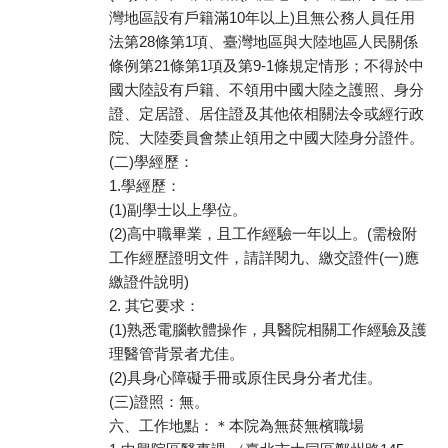
灣地區設有戶籍滿10年以上)且無公務人員任用
法第28條第1項、臺灣地區與大陸地區人民關係
條例第21條第1項及第9-1條規定情形；不得於中
國大陸設有戶籍、不領用中國大陸之護照、身分
證、定居證、居住證及其他依相關法令或經行政
院、大陸委員會禁止領用之中國大陸身分證件。
(二)學經歷：
1.學經歷：
(1)副學士以上學位。
(2)高中職畢業，且工作經驗一年以上。(需檢附
工作經歷證明文件，請詳閱九、繳交證件(一)應
繳證件說明)
2. 其它要求：
(1)熟悉電腦軟體操作，具醫院相關工作經驗及護
理醫管背景者尤佳。
(2)具身心障礙手冊或原住民身分者尤佳。
(三)證照：無。
六、工作地點：＊本院為無菸無檳職場