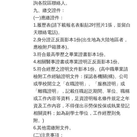
詢各院區聯絡人。
九、繳交證件：
(一)應繳證件：
1.履歷表(請下載報名表黏貼2吋照片1張，並留白
天聯絡電話)。
2.身分證正反面影本1份(出生地為大陸地區者，
應檢附戶籍謄本)。
3.符合最高學歷之畢業證書影本1份。
4.相關醫事證書或專業證明正反面影本1份。
5.符合經歷之證明文件影本1份。(高中職畢業請
檢附工作經驗證明文件：採認各機關(構)、公司
或學校開立之「在職證明」、「服務證明」或
「離職證明」，記載任職起訖期間、單位、職稱
或工作內容等資料，足資證明報名條件規定之年
資及工作內容，不得僅出示勞保投保或執業登記
相關資料；如為副學士學位，工作經歷則免
附。)
6.其他需繳附文件。
(二)注意事項：