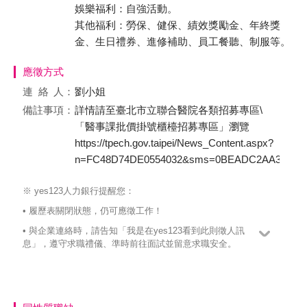
娛樂福利：自強活動。
其他福利：勞保、健保、績效獎勵金、年終獎
金、生日禮券、進修補助、員工餐聽、制服等。
應徵方式
連絡
人：
劉小姐
備註事項：
詳情請至臺北市立聯合醫院各類招募專區\
「醫事課批價掛號櫃檯招募專區」瀏覽
https://tpech.gov.taipei/News_Content.aspx?
n=FC48D74DE0554032&sms=0BEADC2AA36F47
※ yes123人力銀行提醒您：
• 履歷表關閉狀態，仍可應徵工作！
• 與企業連絡時，請告知「我是在yes123看到此則徵人訊
息」，遵守求職禮儀、準時前往面試並留意求職安全。